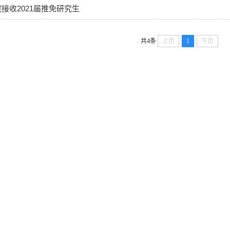
院接收2021届推免研究生
共4条
上页
1
下页