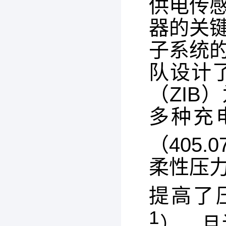
供电传
器的关
子系统
队设计
（ZI
多种充
（405.0
柔性压
提高了压
1
），且