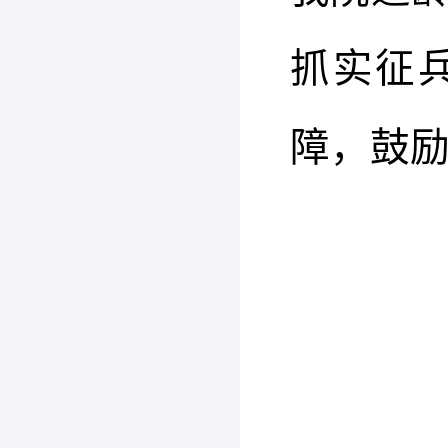
抓实征
障，鼓